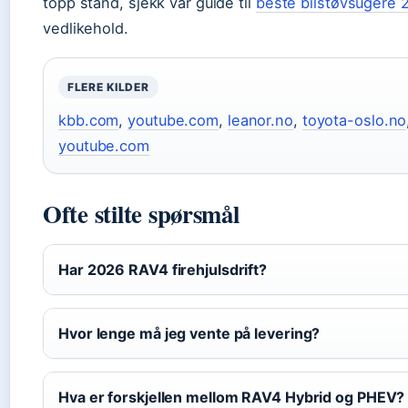
topp stand, sjekk vår guide til
beste bilstøvsugere 
vedlikehold.
FLERE KILDER
kbb.com
,
youtube.com
,
leanor.no
,
toyota-oslo.no
youtube.com
Ofte stilte spørsmål
Har 2026 RAV4 firehjulsdrift?
Hvor lenge må jeg vente på levering?
Hva er forskjellen mellom RAV4 Hybrid og PHEV?