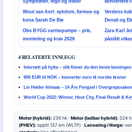
Symptomer, tegn og bilder
konvertere r
Wout van Aert: sykdom, formue og
Verdens kalde
kona Sarah De Bie
Denali og E
Obs BYGG varmepumpe – pris,
Zara Karl Jo
montering og krav 2026
påstått utka
4 RELATERTE INNLEGG
Internett på hytta – slik finner du den beste løsningen
900 EUR til NOK – konverter euro til norske kroner
Liv Heider Almaas – 14 Års Fengsel i Overgrepssaken
World Cup 2022: Winner, Host City, Final Result & Ke
Motor (hybrid):
236 hk ·
Motor (ladbar hybrid):
324 h
(PHEV):
opptil 137 km (WLTP) ·
Lansering i Norge:
ven