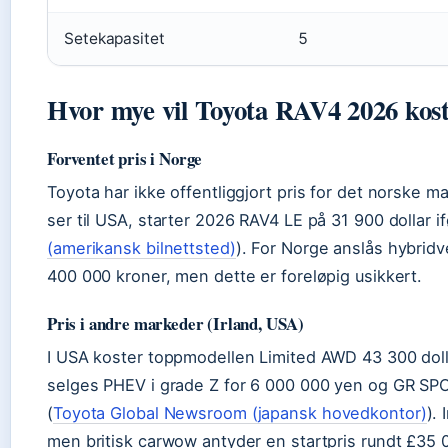
Setekapasitet
5
Hvor mye vil Toyota RAV4 2026 kos
Forventet pris i Norge
Toyota har ikke offentliggjort pris for det norske 
ser til USA, starter 2026 RAV4 LE på 31 900 dollar 
(amerikansk bilnettsted)
). For Norge anslås hybridv
400 000 kroner, men dette er foreløpig usikkert.
Pris i andre markeder (Irland, USA)
I USA koster toppmodellen Limited AWD 43 300 doll
selges PHEV i grade Z for 6 000 000 yen og GR SP
(
Toyota Global Newsroom (japansk hovedkontor)
). 
men britisk carwow antyder en startpris rundt £35 