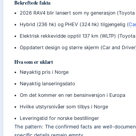
Bekreftede fakta
2026 RAV4 blir lansert som ny generasjon (Toyot
Hybrid (236 hk) og PHEV (324 hk) tilgjengelig (
Car
Elektrisk rekkevidde opptil 137 km (WLTP) (Toyo
Oppdatert design og større skjerm (Car and Driver
Hva som er uklart
Nøyaktig pris i Norge
Nøyaktig lanseringsdato
Om det kommer en ren bensinversjon i Europa
Hvilke utstyrsnivåer som tilbys i Norge
Leveringstid for norske bestillinger
The pattern: The confirmed facts are well-documen
specific details remain empty.