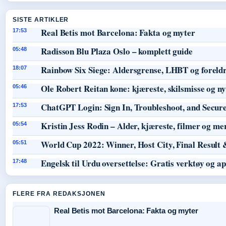
SISTE ARTIKLER
Real Betis mot Barcelona: Fakta og myter
17:53
Radisson Blu Plaza Oslo – komplett guide
05:48
Rainbow Six Siege: Aldersgrense, LHBT og foreld
18:07
Ole Robert Reitan kone: kjæreste, skilsmisse og 
05:46
ChatGPT Login: Sign In, Troubleshoot, and Secur
17:53
Kristin Jess Rodin – Alder, kjæreste, filmer og me
05:54
World Cup 2022: Winner, Host City, Final Result 
05:51
Engelsk til Urdu oversettelse: Gratis verktøy og a
17:48
FLERE FRA REDAKSJONEN
Real Betis mot Barcelona: Fakta og myter