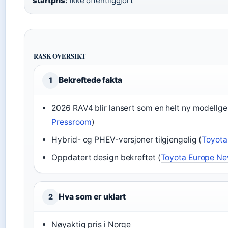
startpris:
ikke offentliggjort
RASK OVERSIKT
Bekreftede fakta
1
2026 RAV4 blir lansert som en helt ny modellge
Pressroom
)
Hybrid- og PHEV-versjoner tilgjengelig (
Toyota
Oppdatert design bekreftet (
Toyota Europe N
Hva som er uklart
2
Nøyaktig pris i Norge