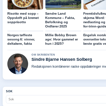
Risotto med sopp –
Søndre Land
Fremtidsfullm
Oppskrift på kremet
Kommune – Fakta,
skjema Word: 
sopprisotto
Befolkning og
nedlasting og 
Ordfører 2025
for-trinn-guid
Norges tøffeste
Millie Bobby Brown
Engelsk nors
sesong 6: vinner,
age: Hvor gammel er
oversetter tek
deltakere, fakta
hun i 2025?
beste gratis v
OM SKRIBENTEN
Sindre Bjarne Hansen Solberg
Redaksjonen kombinerer raske oppdateringer med 
SOK