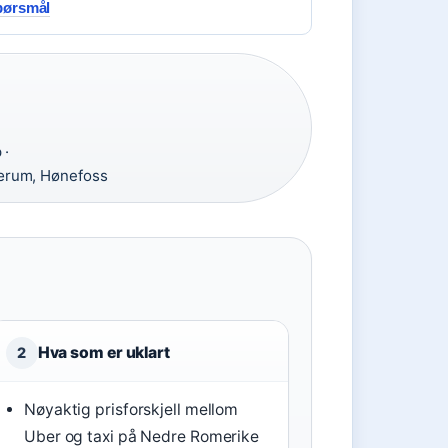
spørsmål
 ·
ærum, Hønefoss
Hva som er uklart
2
Nøyaktig prisforskjell mellom
Uber og taxi på Nedre Romerike