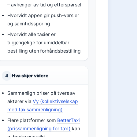
– avhenger av tid og etterspørsel
Hvorvidt appen gir push-varsler
og sanntidssporing
Hvorvidt alle taxier er
tilgjengelige for umiddelbar
bestilling uten forhåndsbestilling
Hva skjer videre
4
Sammenlign priser på tvers av
aktører via
Vy (kollektivselskap
med taxisammenligning)
Flere plattformer som
BetterTaxi
(prissammenligning for taxi)
kan
gi bedre oversikt