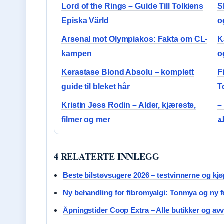
Lord of the Rings – Guide Till Tolkiens
S
Episka Värld
o
Arsenal mot Olympiakos: Fakta om CL-
K
kampen
o
Kerastase Blond Absolu – komplett
F
guide til bleket hår
T
Kristin Jess Rodin – Alder, kjæreste,
ي
filmer og mer
4 RELATERTE INNLEGG
Beste bilstøvsugere 2026 – testvinnerne og kj
Ny behandling for fibromyalgi: Tonmya og ny 
Åpningstider Coop Extra – Alle butikker og avv