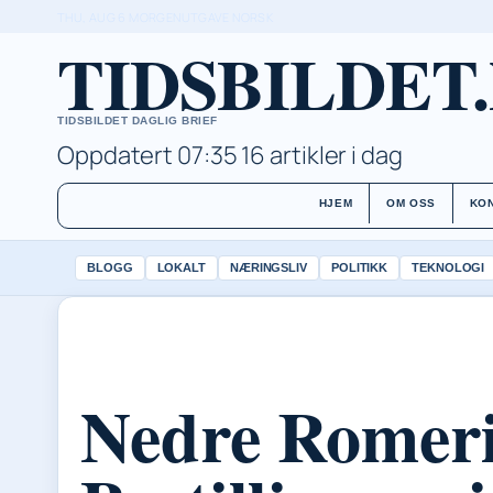
THU, AUG 6
MORGENUTGAVE
NORSK
TIDSBILDET
TIDSBILDET DAGLIG BRIEF
Oppdatert 07:35
16 artikler i dag
HJEM
OM OSS
KO
BLOGG
LOKALT
NÆRINGSLIV
POLITIKK
TEKNOLOGI
Nedre Romeri