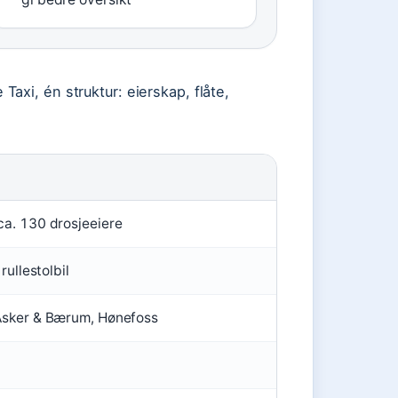
axi, én struktur: eierskap, flåte,
a. 130 drosjeeiere
rullestolbil
Asker & Bærum, Hønefoss