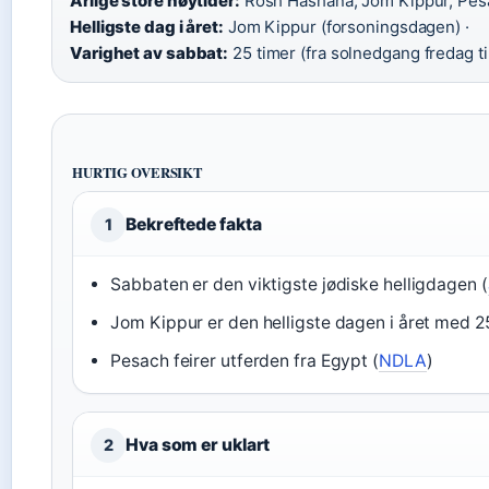
Årlige store høytider:
Rosh Hashana, Jom Kippur, Pesa
Helligste dag i året:
Jom Kippur (forsoningsdagen) ·
Varighet av sabbat:
25 timer (fra solnedgang fredag t
HURTIG OVERSIKT
Bekreftede fakta
1
Sabbaten er den viktigste jødiske helligdagen (
Jom Kippur er den helligste dagen i året med 25
Pesach feirer utferden fra Egypt (
NDLA
)
Hva som er uklart
2