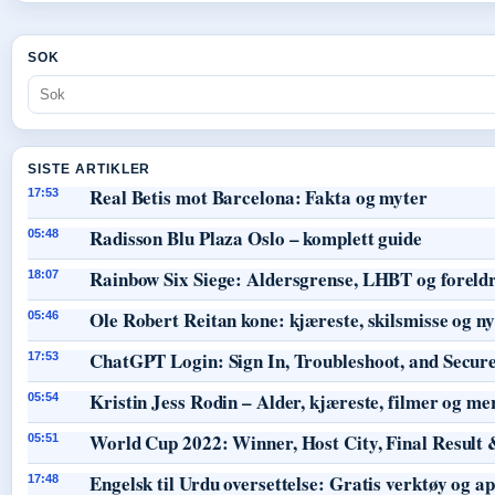
SOK
SISTE ARTIKLER
Real Betis mot Barcelona: Fakta og myter
17:53
Radisson Blu Plaza Oslo – komplett guide
05:48
Rainbow Six Siege: Aldersgrense, LHBT og foreld
18:07
Ole Robert Reitan kone: kjæreste, skilsmisse og 
05:46
ChatGPT Login: Sign In, Troubleshoot, and Secur
17:53
Kristin Jess Rodin – Alder, kjæreste, filmer og me
05:54
World Cup 2022: Winner, Host City, Final Result 
05:51
Engelsk til Urdu oversettelse: Gratis verktøy og a
17:48