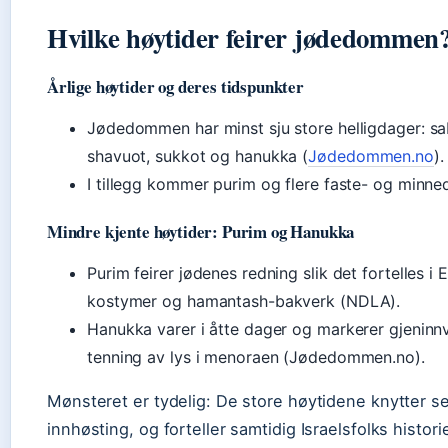
Hvilke høytider feirer jødedommen
Årlige høytider og deres tidspunkter
Jødedommen har minst sju store helligdager: sa
shavuot, sukkot og hanukka (
Jødedommen.no
).
I tillegg kommer purim og flere faste- og minn
Mindre kjente høytider: Purim og Hanukka
Purim feirer jødenes redning slik det fortelles i 
kostymer og hamantash-bakverk (NDLA).
Hanukka varer i åtte dager og markerer gjeninn
tenning av lys i menoraen (Jødedommen.no).
Mønsteret er tydelig: De store høytidene knytter seg
innhøsting, og forteller samtidig Israelsfolks histori