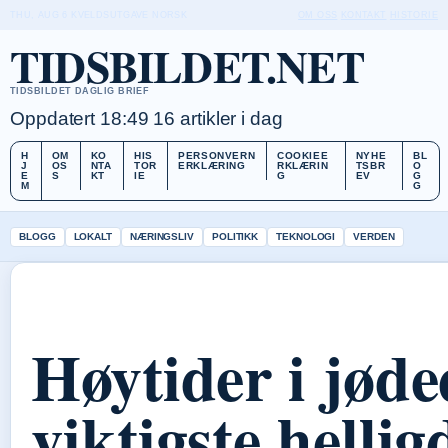
THU, AUG 6
KVELDSUTGAVE
NORSK
OM OSS
KONTAKT
HISTORIE
TIDSBILDET.NET
TIDSBILDET DAGLIG BRIEF
Oppdatert 18:49
16 artikler i dag
H
OM
KO
HIS
PERSONVERN
COOKIEE
NYHE
BL
J
OS
NTA
TOR
ERKLÆRING
RKLÆRIN
TSBR
O
E
S
KT
IE
G
EV
G
M
G
BLOGG
LOKALT
NÆRINGSLIV
POLITIKK
TEKNOLOGI
VERDEN
Høytider i jø
viktigste helli