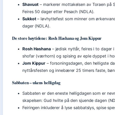
Shavuot
– markerer mottakelsen av Toraen på Si
Feires 50 dager etter Pesach (NDLA).
Sukkot
– løvhyttefest som minner om ørkenvandri
dager (NDLA).
De store høytidene: Rosh Hashana og Jom Kippur
Rosh Hashana
– jødisk nyttår, feires i to dage
shofar (værhorn) og spising av eple dyppet i ho
Jom Kippur
– forsoningsdagen, den helligste da
nyttårsfesten og innebærer 25 timers faste, bøn
Sabbaten – ukens helligdag
Sabbaten er den eneste helligdagen som er nevn
skapelsen: Gud hvilte på den sjuende dagen (N
Feiringen inkluderer å lyse sabbatslys, spise spe