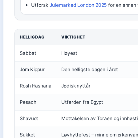
Utforsk
Julemarked London 2025
for en annen
HELLIGDAG
VIKTIGHET
Sabbat
Høyest
Jom Kippur
Den helligste dagen i året
Rosh Hashana
Jødisk nyttår
Pesach
Utferden fra Egypt
Shavuot
Mottakelsen av Toraen og innhøst
Sukkot
Løvhyttefest – minne om ørkenva