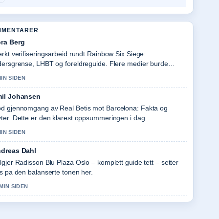
MMENTARER
ra Berg
erkt verifiseringsarbeid rundt Rainbow Six Siege:
dersgrense, LHBT og foreldreguide. Flere medier burde
ive slik.
MIN SIDEN
il Johansen
d gjennomgang av Real Betis mot Barcelona: Fakta og
ter. Dette er den klarest oppsummeringen i dag.
MIN SIDEN
dreas Dahl
lgjer Radisson Blu Plaza Oslo – komplett guide tett – setter
is pa den balanserte tonen her.
 MIN SIDEN