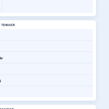
 TEMAER
iv
i