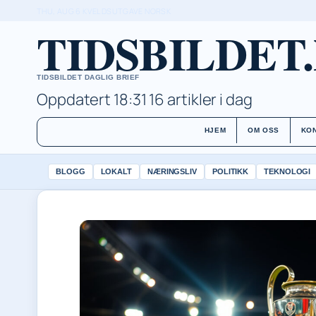
THU, AUG 6
KVELDSUTGAVE
NORSK
TIDSBILDET
TIDSBILDET DAGLIG BRIEF
Oppdatert 18:31
16 artikler i dag
HJEM
OM OSS
KO
BLOGG
LOKALT
NÆRINGSLIV
POLITIKK
TEKNOLOGI