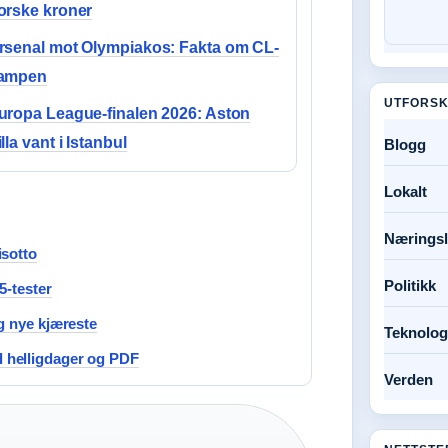
orske kroner
rsenal mot Olympiakos: Fakta om CL-
ampen
UTFORSK
uropa League-finalen 2026: Aston
illa vant i Istanbul
Blogg
Lokalt
Næringsl
isotto
Politikk
5-tester
g nye kjæreste
Teknolog
 helligdager og PDF
Verden