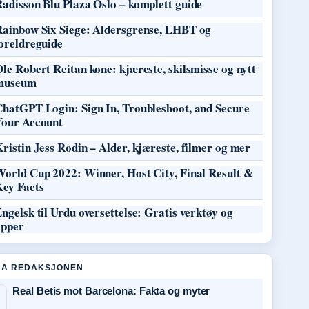
adisson Blu Plaza Oslo – komplett guide
Rainbow Six Siege: Aldersgrense, LHBT og
oreldreguide
le Robert Reitan kone: kjæreste, skilsmisse og nytt
museum
ChatGPT Login: Sign In, Troubleshoot, and Secure
Your Account
ristin Jess Rodin – Alder, kjæreste, filmer og mer
World Cup 2022: Winner, Host City, Final Result &
Key Facts
ngelsk til Urdu oversettelse: Gratis verktøy og
apper
RA REDAKSJONEN
Real Betis mot Barcelona: Fakta og myter