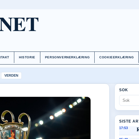
.NET
NTAKT
HISTORIE
PERSONVERNERKLÆRING
COOKIEERKLÆRING
VERDEN
SOK
SISTE A
17:53