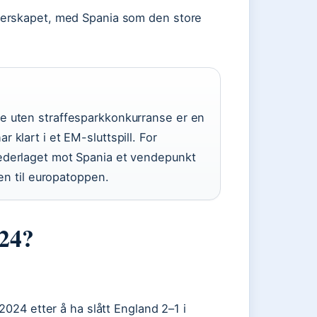
terskapet, med Spania som den store
e uten straffesparkkonkurranse er en
 klart i et EM-sluttspill. For
ederlaget mot Spania et vendepunkt
jen til europatoppen.
024?
2024 etter å ha slått England 2–1 i