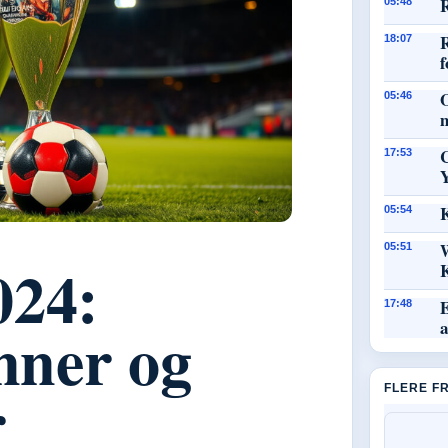
R
05:48
18:07
f
O
05:46
17:53
K
05:54
05:51
024:
E
17:48
inner og
r
FLERE F