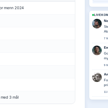
 for menn 2024
LIVEKO
No
St
Al
skr
7 
Em
Go
my
9 
An
Fo
pr
11
e med 3 mål