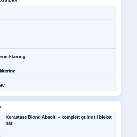
DSSIDER
rnerklæring
klæring
ev
A
Kerastase Blond Absolu – komplett guide til bleket
hår