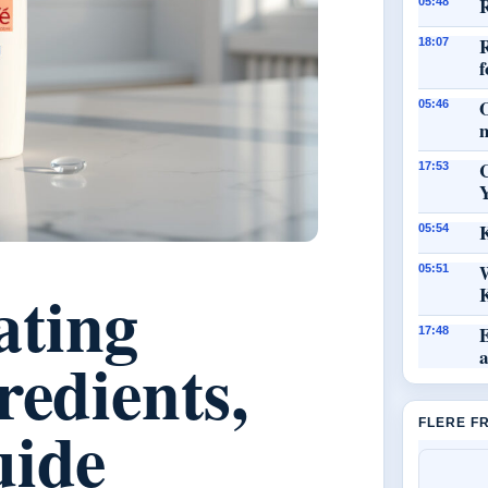
R
05:48
18:07
f
O
05:46
17:53
K
05:54
05:51
ating
E
17:48
redients,
uide
FLERE F