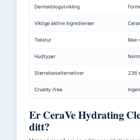
Dermatologutvikling
Form
Viktige aktive ingredienser
Ceram
Tekstur
Ikke
Hudtyper
Norma
Størrelsesalternativer
236 m
Cruelty-free
Ingen
Er CeraVe Hydrating Clea
ditt?