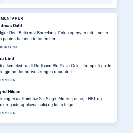
MMENTARER
dreas Dahl
lgjer Real Betis mot Barcelona: Fakta og myter tett – setter
is pa den balanserte tonen her.
KURAT NA
ra Lind
ttig kontekst rundt Radisson Blu Plaza Oslo – komplett guide.
ld gjerne denne livestrengen oppdatert.
MIN SIDEN
grid Nilsen
kningen av Rainbow Six Siege: Aldersgrense, LHBT og
reldreguide oppleves solid og lett a folge.
MIN SIDEN