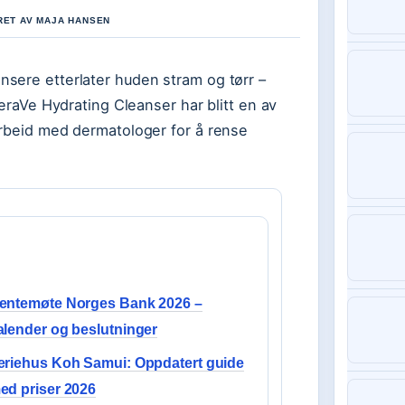
KRET AV MAJA HANSEN
sere etterlater huden stram og tørr –
CeraVe Hydrating Cleanser har blitt en av
arbeid med dermatologer for å rense
entemøte Norges Bank 2026 –
alender og beslutninger
eriehus Koh Samui: Oppdatert guide
ed priser 2026