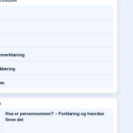
DSSIDER
rnerklæring
klæring
ev
A
Hva er personnummer? – Forklaring og hvordan
finne det