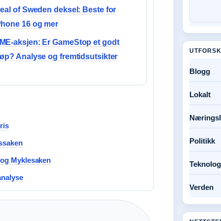
deal of Sweden deksel: Beste for
Phone 16 og mer
ME-aksjen: Er GameStop et godt
UTFORSK
jøp? Analyse og fremtidsutsikter
Blogg
Lokalt
Næringsl
ris
Politikk
pssaken
g og Myklesaken
Teknolog
analyse
Verden