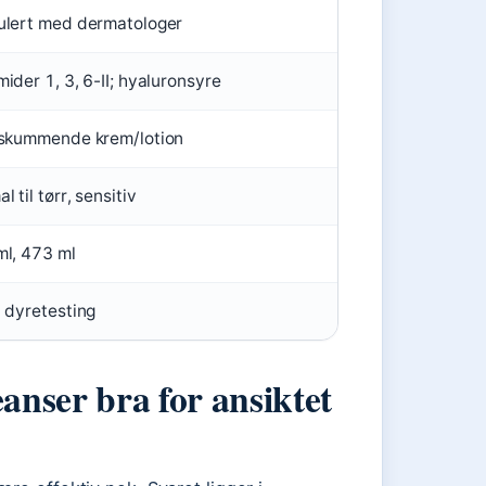
ulert med dermatologer
ider 1, 3, 6-II; hyaluronsyre
-skummende krem/lotion
l til tørr, sensitiv
l, 473 ml
 dyretesting
nser bra for ansiktet