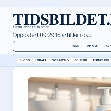
THU, AUG 6
MORGENUTGAVE
NORSK
TIDSBILDET
TIDSBILDET DAGLIG BRIEF
Oppdatert 09:29
16 artikler i dag
HJEM
OM OSS
KO
BLOGG
LOKALT
NÆRINGSLIV
POLITIKK
TEKNOLOGI