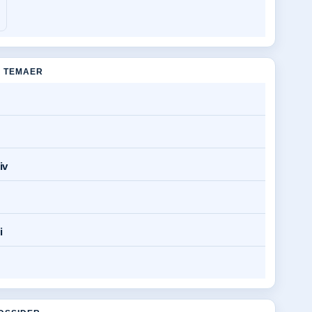
 TEMAER
iv
i