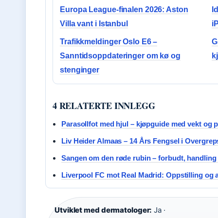
Europa League-finalen 2026: Aston
I
Villa vant i Istanbul
i
Trafikkmeldinger Oslo E6 –
G
Sanntidsoppdateringer om kø og
k
stenginger
4 RELATERTE INNLEGG
Parasollfot med hjul – kjøpguide med vekt og p
Liv Heider Almaas – 14 Års Fengsel i Overgre
Sangen om den røde rubin – forbudt, handlin
Liverpool FC mot Real Madrid: Oppstilling og 
Utviklet med dermatologer:
Ja ·