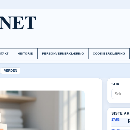
.NET
NTAKT
HISTORIE
PERSONVERNERKLÆRING
COOKIEERKLÆRING
VERDEN
SOK
SISTE A
17:53