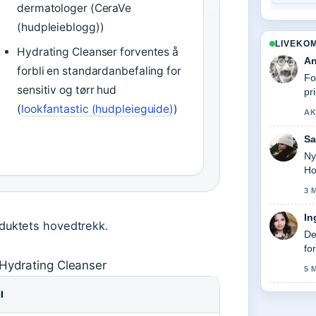
dermatologer (CeraVe
(hudpleieblogg))
LIVEKO
Hydrating Cleanser forventes å
An
forbli en standardanbefaling for
Fo
sensitiv og tørr hud
pr
(
lookfantastic (hudpleieguide)
)
AK
Sa
Ny
Ho
3 
In
duktets hovedtrekk.
De
fo
Hydrating Cleanser
5 
I