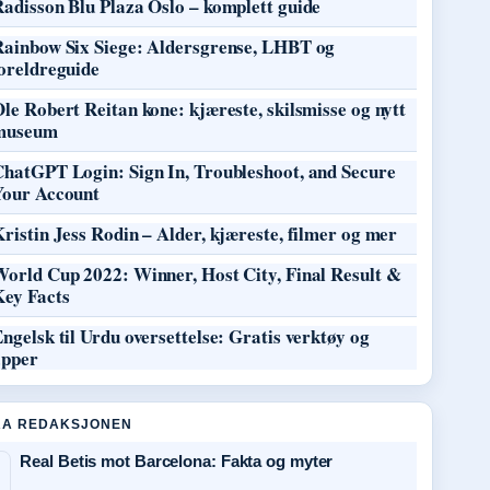
adisson Blu Plaza Oslo – komplett guide
Rainbow Six Siege: Aldersgrense, LHBT og
oreldreguide
le Robert Reitan kone: kjæreste, skilsmisse og nytt
museum
ChatGPT Login: Sign In, Troubleshoot, and Secure
Your Account
ristin Jess Rodin – Alder, kjæreste, filmer og mer
World Cup 2022: Winner, Host City, Final Result &
Key Facts
ngelsk til Urdu oversettelse: Gratis verktøy og
apper
RA REDAKSJONEN
Real Betis mot Barcelona: Fakta og myter