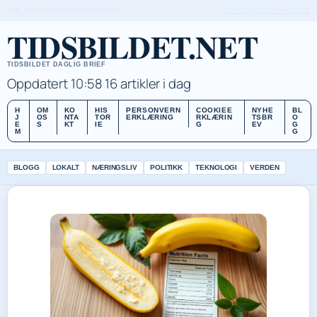
SUN, AUG 9
MORGENUTGAVE
NORSK
OM OSS
KONTAKT
HISTORIE
TIDSBILDET.NET
TIDSBILDET DAGLIG BRIEF
Oppdatert 10:58
16 artikler i dag
H
OM
KO
HIS
PERSONVERN
COOKIEE
NYHE
BL
J
OS
NTA
TOR
ERKLÆRING
RKLÆRIN
TSBR
O
E
S
KT
IE
G
EV
G
M
G
BLOGG
LOKALT
NÆRINGSLIV
POLITIKK
TEKNOLOGI
VERDEN