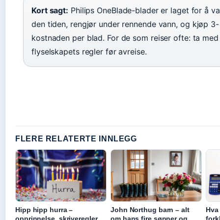
Kort sagt:
Philips OneBlade-blader er laget for å v
den tiden, rengjør under rennende vann, og kjøp 3- 
kostnaden per blad. For de som reiser ofte: ta med 
flyselskapets regler før avreise.
FLERE RELATERTE INNLEGG
Hipp hipp hurra –
John Northug barn – alt
Hva 
opprinnelse, skriveregler
om hans fire sønner og
fork