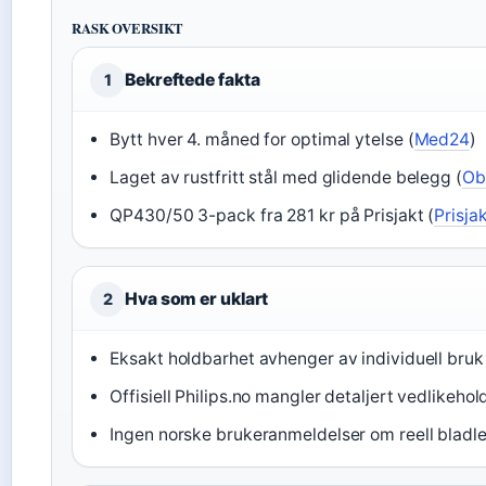
RASK OVERSIKT
Bekreftede fakta
1
Bytt hver 4. måned for optimal ytelse (
Med24
)
Laget av rustfritt stål med glidende belegg (
Ob
QP430/50 3-pack fra 281 kr på Prisjakt (
Prisja
Hva som er uklart
2
Eksakt holdbarhet avhenger av individuell bruk
Offisiell Philips.no mangler detaljert vedlikeho
Ingen norske brukeranmeldelser om reell bladl