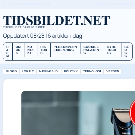
THU, AUG 6
MORGENUTGAVE
NORSK
OM OSS
KONTAKT
HISTORIE
TIDSBILDET.NET
TIDSBILDET DAGLIG BRIEF
Oppdatert 08:28
16 artikler i dag
H
OM
KO
HIS
PERSONVERN
COOKIEE
NYHE
BL
J
OS
NTA
TOR
ERKLÆRING
RKLÆRIN
TSBR
O
E
S
KT
IE
G
EV
G
M
G
BLOGG
LOKALT
NÆRINGSLIV
POLITIKK
TEKNOLOGI
VERDEN