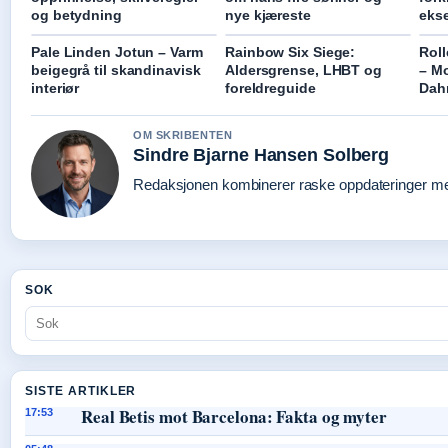
og betydning
nye kjæreste
eks
Pale Linden Jotun – Varm
Rainbow Six Siege:
Roll
beigegrå til skandinavisk
Aldersgrense, LHBT og
– Mo
interiør
foreldreguide
Dah
OM SKRIBENTEN
Sindre Bjarne Hansen Solberg
Redaksjonen kombinerer raske oppdateringer med 
SOK
SISTE ARTIKLER
Real Betis mot Barcelona: Fakta og myter
17:53