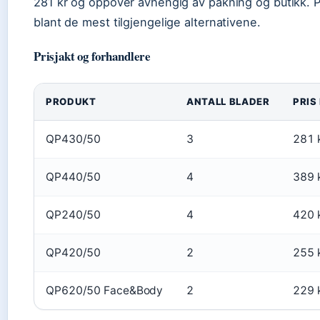
281 kr og oppover avhengig av pakning og butikk. P
blant de mest tilgjengelige alternativene.
Prisjakt og forhandlere
PRODUKT
ANTALL BLADER
PRIS
QP430/50
3
281 
QP440/50
4
389 
QP240/50
4
420 
QP420/50
2
255 
QP620/50 Face&Body
2
229 