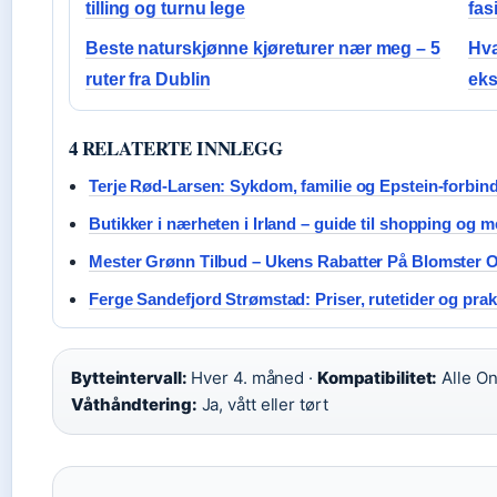
tilling og turnu lege
fasi
Beste naturskjønne kjøreturer nær meg – 5
Hva
ruter fra Dublin
eks
4 RELATERTE INNLEGG
Terje Rød-Larsen: Sykdom, familie og Epstein-forbin
Butikker i nærheten i Irland – guide til shopping og 
Mester Grønn Tilbud – Ukens Rabatter På Blomster O
Ferge Sandefjord Strømstad: Priser, rutetider og prak
Bytteintervall:
Hver 4. måned ·
Kompatibilitet:
Alle On
Våthåndtering:
Ja, vått eller tørt