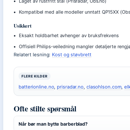
Laget av rustfritt stål (Prisradar, Obs.no)
Kompatibel med alle modeller unntatt QP15XX (Obs
Usikkert
Eksakt holdbarhet avhenger av bruksfrekvens
Offisiell Philips-veiledning mangler detaljerte rengj
Relatert lesning:
Kost og støvbrett
FLERE KILDER
batterionline.no
,
prisradar.no
,
clasohlson.com
,
el
Ofte stilte spørsmål
Når bør man bytte barberblad?