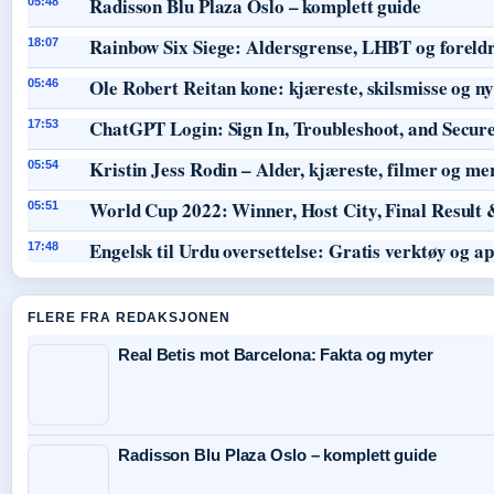
Radisson Blu Plaza Oslo – komplett guide
05:48
Rainbow Six Siege: Aldersgrense, LHBT og foreld
18:07
Ole Robert Reitan kone: kjæreste, skilsmisse og 
05:46
ChatGPT Login: Sign In, Troubleshoot, and Secur
17:53
Kristin Jess Rodin – Alder, kjæreste, filmer og me
05:54
World Cup 2022: Winner, Host City, Final Result 
05:51
Engelsk til Urdu oversettelse: Gratis verktøy og a
17:48
FLERE FRA REDAKSJONEN
Real Betis mot Barcelona: Fakta og myter
Radisson Blu Plaza Oslo – komplett guide