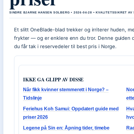
SINDRE BJARNE HANSEN SOLBERG • 2026-04-28 • KVALITETSSIKRET AV
Et slitt OneBlade-blad trekker og irriterer huden, 
frykter — og er enklere enn du tror. Denne guiden 
du får tak i reservedeler til best pris i Norge.
IKKE GA GLIPP AV DISSE
Når fikk kvinner stemmerett i Norge? –
Nor
Tidslinje
ett
Feriehus Koh Samui: Oppdatert guide med
Hva
priser 2026
hvo
Legene på Sin en: Åpning tider, timebe
Rad