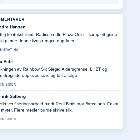
MMENTARER
ndre Hansen
ttig kontekst rundt Radisson Blu Plaza Oslo – komplett guide.
ld gjerne denne livestrengen oppdatert.
KURAT NA
a Eide
kningen av Rainbow Six Siege: Aldersgrense, LHBT og
reldreguide oppleves solid og lett a folge.
MIN SIDEN
nrik Solberg
erkt verifiseringsarbeid rundt Real Betis mot Barcelona: Fakta
 myter. Flere medier burde skrive slik.
MIN SIDEN