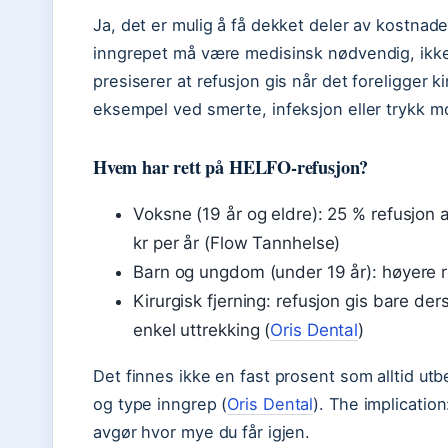
Ja, det er mulig å få dekket deler av kostnade
inngrepet må være medisinsk nødvendig, ikk
presiserer at refusjon gis når det foreligger ki
eksempel ved smerte, infeksjon eller trykk m
Hvem har rett på HELFO-refusjon?
Voksne (19 år og eldre): 25 % refusjon
kr per år (Flow Tannhelse)
Barn og ungdom (under 19 år): høyere 
Kirurgisk fjerning: refusjon gis bare d
enkel uttrekking (
Oris Dental
)
Det finnes ikke en fast prosent som alltid utb
og type inngrep (
Oris Dental
). The implicatio
avgør hvor mye du får igjen.