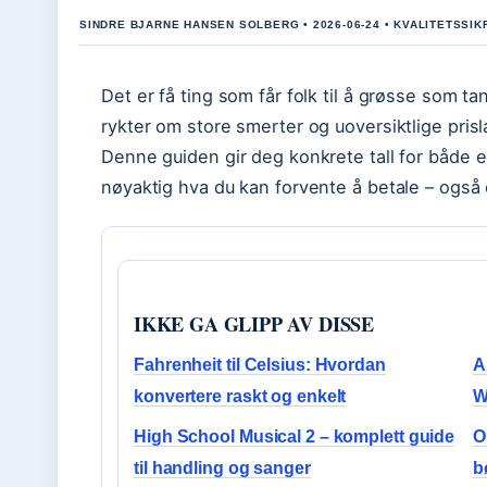
SINDRE BJARNE HANSEN SOLBERG • 2026-06-24 • KVALITETSSIK
Det er få ting som får folk til å grøsse som 
rykter om store smerter og uoversiktlige prisl
Denne guiden gir deg konkrete tall for både enk
nøyaktig hva du kan forvente å betale – også
IKKE GA GLIPP AV DISSE
Fahrenheit til Celsius: Hvordan
A
konvertere raskt og enkelt
W
High School Musical 2 – komplett guide
O
til handling og sanger
b