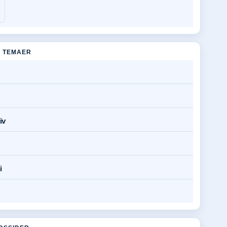
 TEMAER
iv
i