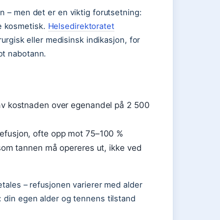
n – men det er en viktig forutsetning:
e kosmetisk.
Helsedirektoratet
rurgisk eller medisinsk indikasjon, for
ot nabotann.
 av kostnaden over egenandel på 2 500
refusjon, ofte opp mot 75–100 %
ersom tannen må opereres ut, ikke ved
etales – refusjonen varierer med alder
n: din egen alder og tennens tilstand