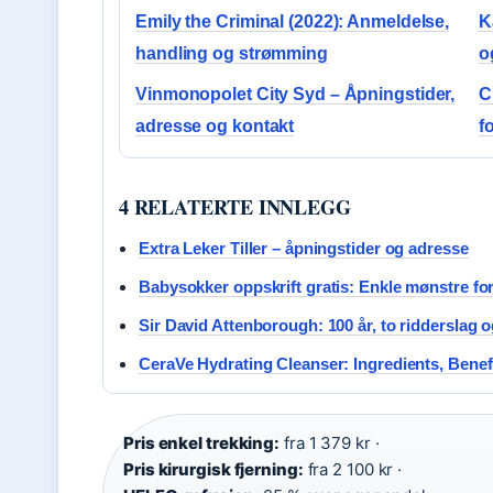
Emily the Criminal (2022): Anmeldelse,
K
handling og strømming
o
Vinmonopolet City Syd – Åpningstider,
C
adresse og kontakt
f
4 RELATERTE INNLEGG
Extra Leker Tiller – åpningstider og adresse
Babysokker oppskrift gratis: Enkle mønstre f
Sir David Attenborough: 100 år, to ridderslag o
CeraVe Hydrating Cleanser: Ingredients, Benef
Pris enkel trekking:
fra 1 379 kr ·
Pris kirurgisk fjerning:
fra 2 100 kr ·