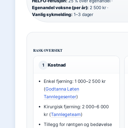
HELFO-refusjon:
25 % over egenandel ·
Egenandel voksne (per år):
2 500 kr ·
Vanlig sykmelding:
1–3 dager
RASK OVERSIKT
Kostnad
1
Enkel fjerning: 1 000–2 500 kr
(
Godtanna Løten
Tannlegesenter
)
Kirurgisk fjerning: 2 000–6 000
kr (
Tannlegeteam
)
Tillegg for røntgen og bedøvelse