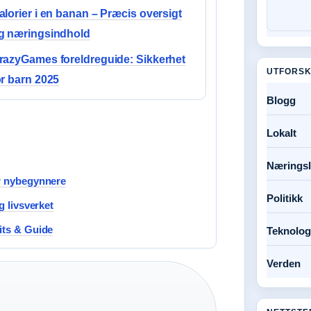
alorier i en banan – Præcis oversigt
g næringsindhold
razyGames foreldreguide: Sikkerhet
UTFORSK
or barn 2025
Blogg
Lokalt
Næringsl
or nybegynnere
Politikk
g livsverket
its & Guide
Teknolog
Verden