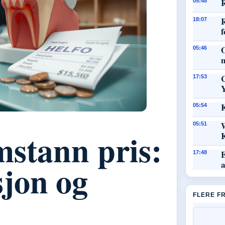
R
05:48
18:07
f
O
05:46
17:53
K
05:54
05:51
mstann pris:
E
17:48
jon og
FLERE F