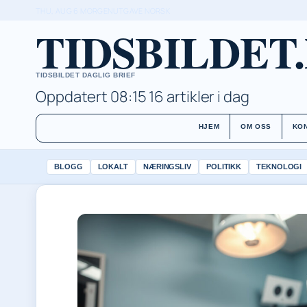
THU, AUG 6
MORGENUTGAVE
NORSK
TIDSBILDET
TIDSBILDET DAGLIG BRIEF
Oppdatert 08:15
16 artikler i dag
HJEM
OM OSS
KO
BLOGG
LOKALT
NÆRINGSLIV
POLITIKK
TEKNOLOGI