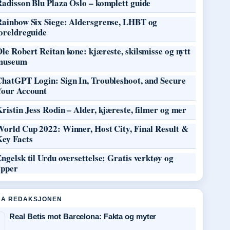
adisson Blu Plaza Oslo – komplett guide
Rainbow Six Siege: Aldersgrense, LHBT og
oreldreguide
le Robert Reitan kone: kjæreste, skilsmisse og nytt
museum
ChatGPT Login: Sign In, Troubleshoot, and Secure
Your Account
ristin Jess Rodin – Alder, kjæreste, filmer og mer
World Cup 2022: Winner, Host City, Final Result &
Key Facts
ngelsk til Urdu oversettelse: Gratis verktøy og
apper
RA REDAKSJONEN
Real Betis mot Barcelona: Fakta og myter