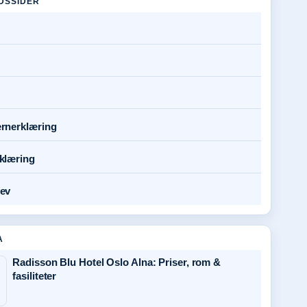
DSSIDER
rnerklæring
klæring
ev
A
Radisson Blu Hotel Oslo Alna: Priser, rom &
fasiliteter