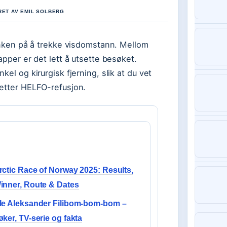
RET AV EMIL SOLBERG
tanken på å trekke visdomstann. Mellom
apper er det lett å utsette besøket.
el og kirurgisk fjerning, slik at du vet
 etter HELFO-refusjon.
rctic Race of Norway 2025: Results,
inner, Route & Dates
le Aleksander Filibom-bom-bom –
øker, TV-serie og fakta