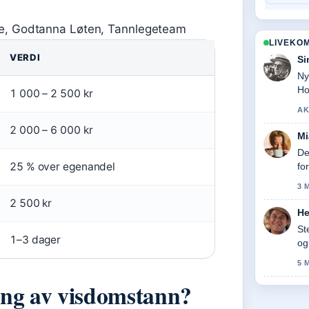
ge, Godtanna Løten, Tannlegeteam
LIVEKO
VERDI
Si
Ny
Ho
1 000 – 2 500 kr
AK
2 000 – 6 000 kr
Mi
De
25 % over egenandel
fo
3 
2 500 kr
He
St
1–3 dager
og
5 
ing av visdomstann?