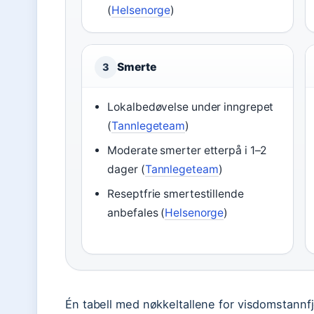
(
Helsenorge
)
Smerte
3
Lokalbedøvelse under inngrepet
(
Tannlegeteam
)
Moderate smerter etterpå i 1–2
dager (
Tannlegeteam
)
Reseptfrie smertestillende
anbefales (
Helsenorge
)
Én tabell med nøkkeltallene for visdomstannfj