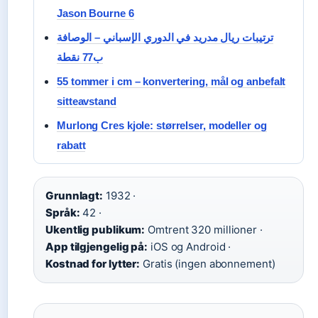
Jason Bourne 6
ترتيبات ريال مدريد في الدوري الإسباني – الوصافة
ب77 نقطة
55 tommer i cm – konvertering, mål og anbefalt
sitteavstand
Murlong Cres kjole: størrelser, modeller og
rabatt
Grunnlagt:
1932 ·
Språk:
42 ·
Ukentlig publikum:
Omtrent 320 millioner ·
App tilgjengelig på:
iOS og Android ·
Kostnad for lytter:
Gratis (ingen abonnement)