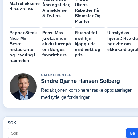
Mål refleksene
Åpningstider,
Ukens
dine online
Anmeldelser
Rabatter På
& Te-tips
Blomster Og
Planter
Pepper Steak
Pepsi Max
Parasollfot
Ultralyd av
Near Me –
julekalender –
med hjul –
hjertet: Hva du
Beste
alt du lurer på
kjøpguide
bør vite om
restauranter
om Norges
med vekt og
ekkokardiograf
og levering i
favorittbrus
pris
nærheten
OM SKRIBENTEN
Sindre Bjarne Hansen Solberg
Redaksjonen kombinerer raske oppdateringer
med tydelige forklaringer.
SOK
Ga