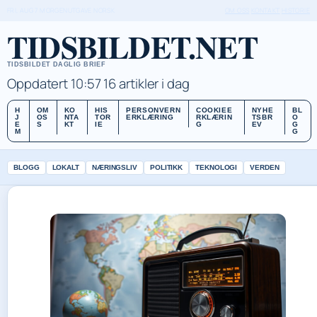
FRI, AUG 7
MORGENUTGAVE
NORSK
OM OSS
KONTAKT
HISTORIE
TIDSBILDET.NET
TIDSBILDET DAGLIG BRIEF
Oppdatert 10:57
16 artikler i dag
H
OM
KO
HIS
PERSONVERN
COOKIEE
NYHE
BL
J
OS
NTA
TOR
ERKLÆRING
RKLÆRIN
TSBR
O
E
S
KT
IE
G
EV
G
M
G
BLOGG
LOKALT
NÆRINGSLIV
POLITIKK
TEKNOLOGI
VERDEN