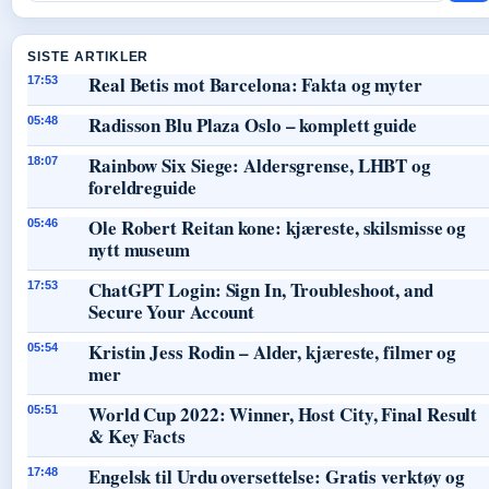
SISTE ARTIKLER
Real Betis mot Barcelona: Fakta og myter
17:53
Radisson Blu Plaza Oslo – komplett guide
05:48
Rainbow Six Siege: Aldersgrense, LHBT og
18:07
foreldreguide
Ole Robert Reitan kone: kjæreste, skilsmisse og
05:46
nytt museum
ChatGPT Login: Sign In, Troubleshoot, and
17:53
Secure Your Account
Kristin Jess Rodin – Alder, kjæreste, filmer og
05:54
mer
World Cup 2022: Winner, Host City, Final Result
05:51
& Key Facts
Engelsk til Urdu oversettelse: Gratis verktøy og
17:48